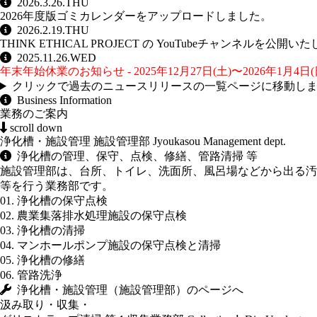
2026.3.26.THU
2026年度版ゴミカレンダーをアップロードしました。
2026.2.19.THU
THINK ETHICAL PROJECT の
YouTubeチャンネル
を公開いた
2025.11.26.WED
年末年始休業のお知らせ - 2025年12月27日(土)〜2026年1月4日(日
クリックで過去のニュースリリースの一覧ページに移動し
Business Information
業務のご案内
scroll down
浄化槽・施設管理
施設管理部
Jyoukasou Management dept.
浄化槽の管理、保守、点検、修繕、管路清掃 等
施設管理部は、台所、トイレ、洗面所、風呂場などから出る汚
等を行う業務部です。
01. 浄化槽の保守点検
02. 農業集落排水処理施設の保守点検
03. 浄化槽の清掃
04. マンホールポンプ施設の保守点検と清掃
05. 浄化槽の修繕
06. 管路洗浄
浄化槽・施設管理（施設管理部）のページへ
汲み取り・収集・