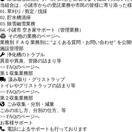
当組合は、小諸市からの受託業務や市民の皆様に寄り添った様
01. 草刈り / 剪定 / 伐採
02. 貯水槽清掃
03. 除雪融雪業務
04. 小諸市 空き家サポート（管理業務）
その他の業務のページへ
業務別 ＦＡＱ
業務別に "よくある質問・お問い合わせ" を
施設管理部
浄化槽のトラブル
異音や異臭、管路の詰まり等
>> FAQのページへ
第１収集業務部
汲み取り・グリストラップ
トイレやグリストラップの詰まり等
>> FAQのページへ
第２収集業務部
ごみ収集・分別・減量
ごみの出し方、分別の仕方、等
>> FAQのページへ
お客様サポート
電話によるサポートも行っております