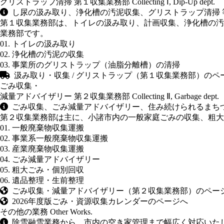
グリストラップ清掃
第１収集業務部
Collecting Ⅰ, Dip-Up dept.
し尿の汲み取り、浄化槽の汚泥収集、グリストラップ清掃 
第１収集業務部は、トイレの汲み取り、計画収集、浄化槽の汚
業務部です。
01. トイレの汲み取り
02. 浄化槽の汚泥の収集
03. 事業所のグリストラップ（油脂分離槽）の清掃
汲み取り・収集 / グリストラップ（第１収集業務部）のペ
ごみ収集・
減量アドバイザリー
第２収集業務部
Collecting Ⅱ, Garbage dept.
ごみ収集、ごみ減量アドバイザリー、住み続けられるまちづ
第２収集業務部は主に、小諸市内の一般家庭ごみの収集、粗大
01. 一般廃棄物収集運搬
02. 事業系一般廃棄物収集運搬
03. 産業廃棄物収集運搬
04. ごみ減量アドバイザリー
05. 粗大ごみ・個別回収
06. 遺品整理・生前整理
ごみ収集・減量アドバイザリー（第２収集業務部）のペー
2026年度版ごみ・資源収集カレンダーのページへ
その他の業務
Other Works.
除雪融雪業務から、市内の空き家管理まで幅広く対応いた