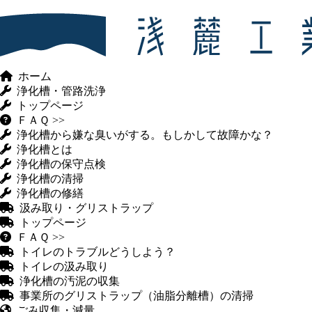
ホーム
浄化槽・管路洗浄
トップページ
ＦＡＱ >>
浄化槽から嫌な臭いがする。もしかして故障かな？
浄化槽とは
浄化槽の保守点検
浄化槽の清掃
浄化槽の修繕
汲み取り・グリストラップ
トップページ
ＦＡＱ >>
トイレのトラブルどうしよう？
トイレの汲み取り
浄化槽の汚泥の収集
事業所のグリストラップ（油脂分離槽）の清掃
ごみ収集・減量