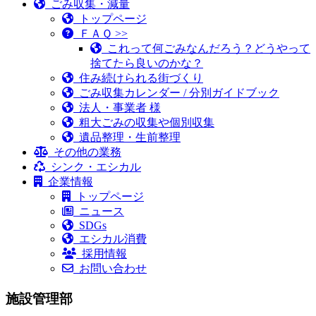
ごみ収集・減量
トップページ
ＦＡＱ >>
これって何ごみなんだろう？どうやって
捨てたら良いのかな？
住み続けられる街づくり
ごみ収集カレンダー / 分別ガイドブック
法人・事業者 様
粗大ごみの収集や個別収集
遺品整理・生前整理
その他の業務
シンク・エシカル
企業情報
トップページ
ニュース
SDGs
エシカル消費
採用情報
お問い合わせ
施設管理部