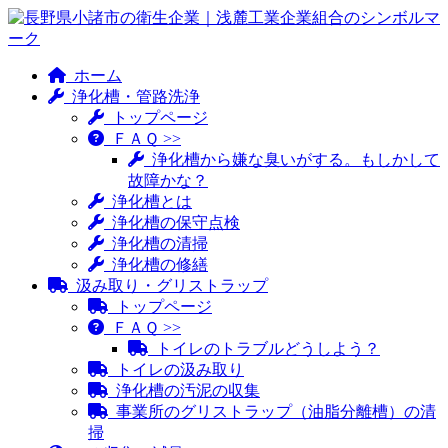
ホーム
浄化槽・管路洗浄
トップページ
ＦＡＱ >>
浄化槽から嫌な臭いがする。もしかして
故障かな？
浄化槽とは
浄化槽の保守点検
浄化槽の清掃
浄化槽の修繕
汲み取り・グリストラップ
トップページ
ＦＡＱ >>
トイレのトラブルどうしよう？
トイレの汲み取り
浄化槽の汚泥の収集
事業所のグリストラップ（油脂分離槽）の清
掃